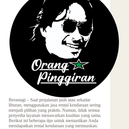
Berastagi – Saat perjalanan jauh atau sekadar
liburan, menggunakan jasa rental kendaraan sering
menjadi pilihan yang praktis. Namun, tidak semua
penyedia layanan menawarkan kualitas yang sama.
Berikut ini beberapa tips untuk memastikan Anda
mendapatkan rental kendaraan yang memuaskan.